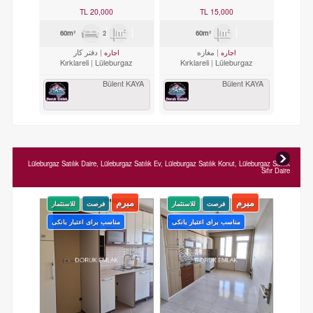
KOMBİLİ KİRALIK OFİS KATI.
20,000 TL
15,000 TL
2
60m²
60m²
مغازه
دفتر کار
اجاره
اجاره
Kırklareli
Lüleburgaz
Kırklareli
Lüleburgaz
Bülent KAYA
Bülent KAYA
Lüleburgaz Satılık Daire, Lüleburgaz Satılık Ev, Lüleburgaz Satılık Konut, Lüleburgaz Satılık
Sıfır Daire
مبرم
مبرم
فرصت
للاستثمار
فرصت
للاستثمار
مناسب برای اعتبار بانکی
مناسب برای اعتبار بانکی