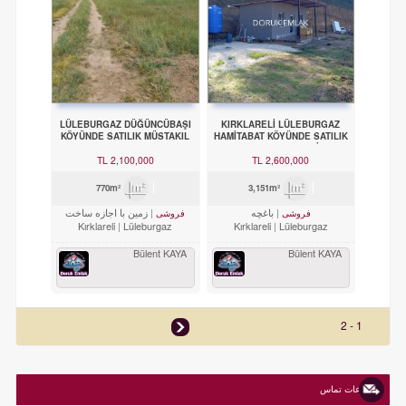
LÜLEBURGAZ DÜĞÜNCÜBAŞI
KIRKLARELİ LÜLEBURGAZ
KÖYÜNDE SATILIK MÜSTAKIL
HAMİTABAT KÖYÜNDE SATILIK
ARSA
MEYVE BAHÇESİ
2,100,000 TL
2,600,000 TL
770m²
3,151m²
باغچه
زمین با اجازه ساخت
فروشی
فروشی
Kırklareli
Lüleburgaz
Kırklareli
Lüleburgaz
Bülent KAYA
Bülent KAYA
1 - 2
اطلاعات تماس