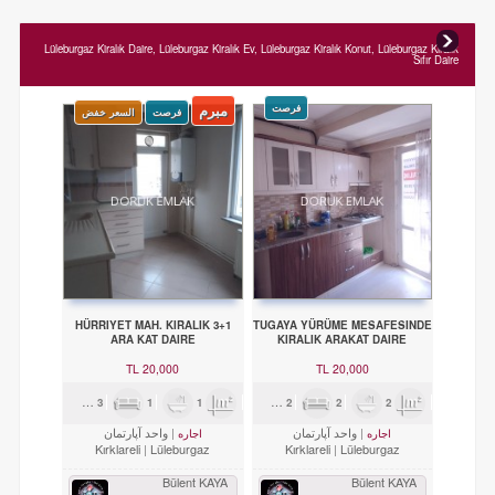
Lüleburgaz Kiralık Daire, Lüleburgaz Kiralık Ev, Lüleburgaz Kiralık Konut, Lüleburgaz Kiralık
Sıfır Daire
فرصت
مبرم
فرصت
السعر خفض
HÜRRIYET MAH. KIRALIK 3+1
TUGAYA YÜRÜME MESAFESINDE
ARA KAT DAIRE
KIRALIK ARAKAT DAIRE
20,000 TL
20,000 TL
3
1
1
120m²
2
2
2
90m²
واحد آپارتمان
واحد آپارتمان
اجاره
اجاره
Kırklareli
Lüleburgaz
Kırklareli
Lüleburgaz
Bülent KAYA
Bülent KAYA