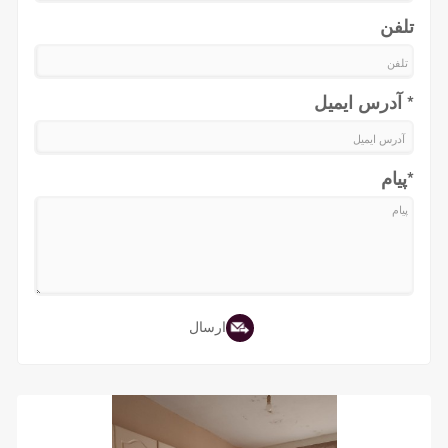
تلفن
* آدرس ایمیل
*پیام
ارسال