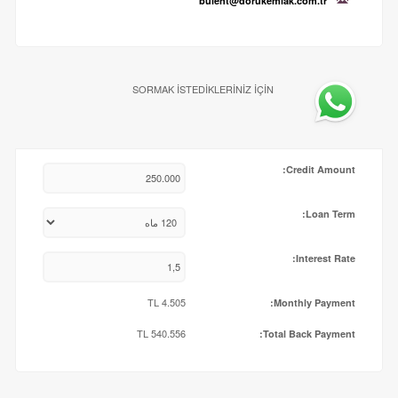
bulent@dorukemlak.com.tr
SORMAK İSTEDİKLERİNİZ İÇİN
Credit Amount:
Loan Term:
Interest Rate:
TL
4.505
Monthly Payment:
TL
540.556
Total Back Payment: