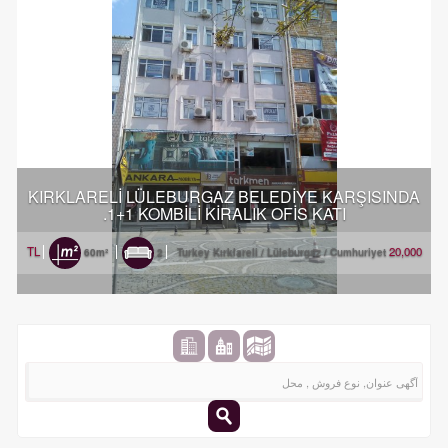
KIRKLARELİ LÜLEBURGAZ BELEDİYE KARŞISINDA
1+1 KOMBİLİ KİRALIK OFİS KATI.
20,000 TL
60m²
2
Turkey Kırklareli / Lüleburgaz
/ Cumhuriyet