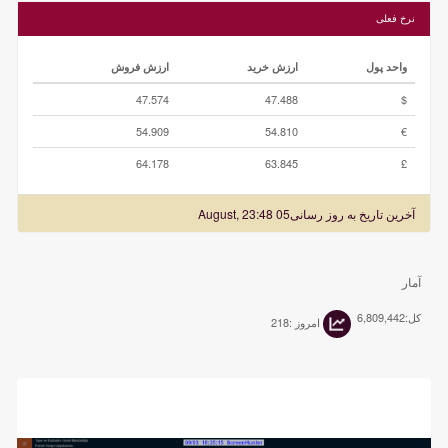
نرخ فعلی‌
واحد پول
ارزش خرید
ارزش فروش
47.574
47.488
$
54.909
54.810
€
64.178
63.845
£
آخرین تاریخ به روز رسانی
05 August, 23:48
آمار
کل:6,809,442
امروز :218