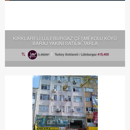
KIRKLARELİ LÜLEBURGAZ ÇEŞMEKOLU KÖYÜ
BARAJ YAKINI SATILIK TARLA
415,400 TL
3,462m²
Turkey Kırklareli / Lüleburgaz