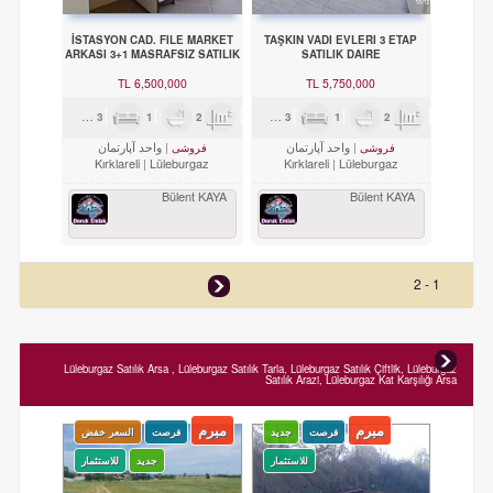
İSTASYON CAD. FILE MARKET
TAŞKIN VADI EVLERI 3 ETAP
ARKASI 3+1 MASRAFSIZ SATILIK
SATILIK DAIRE
DAIRE
6,500,000 TL
5,750,000 TL
3
1
2
150m²
3
1
2
130m²
واحد آپارتمان
واحد آپارتمان
فروشی
فروشی
Kırklareli
Lüleburgaz
Kırklareli
Lüleburgaz
Bülent KAYA
Bülent KAYA
1 - 2
Lüleburgaz Satılık Arsa , Lüleburgaz Satılık Tarla, Lüleburgaz Satılık Çiftlik, Lüleburgaz
Satılık Arazi, Lüleburgaz Kat Karşılığı Arsa
مبرم
مبرم
فرصت
جدید
فرصت
السعر خفض
للاستثمار
جدید
للاستثمار