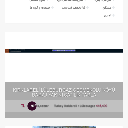
مسکن
(با تخفیف (مناسب
طبیعت و کوه ها
تجاری
YÜ
KIRKLARELİ LÜLEBURGAZ ÇEŞMEKOLU KÖYÜ
BARAJ YAKINI SATILIK TARLA
415,400 TL
3,462m²
Turkey Kırklareli / Lüleburgaz