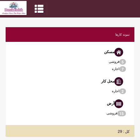
نمونه کارها
مسکن
فروشی
5
اجاره
7
محل کار
اجاره
2
أرض
فروشی
15
کل : 29