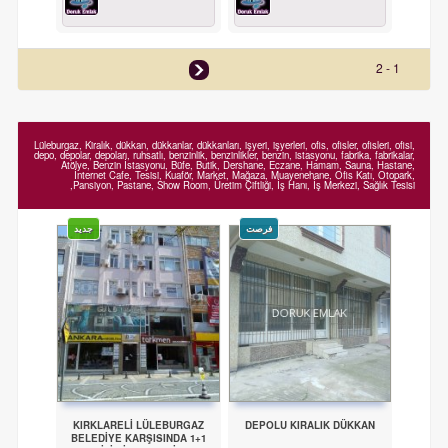
1 - 2
Lüleburgaz, Kiralık, dükkan, dükkanlar, dükkanları, işyeri, işyerleri, ofis, ofisler, ofisleri, ofisi,
depo, depolar, depoları, ruhsatlı, benzinlik, benzinlikler, benzin, istasyonu, fabrika, fabrikalar,
Atölye, Benzin İstasyonu, Büfe, Butik, Dershane, Eczane, Hamam, Sauna, Hastane,
İnternet Cafe, Tesisi, Kuaför, Market, Mağaza, Muayenehane, Ofis Katı, Otopark,
Pansiyon, Pastane, Show Room, Üretim Çiftliği, İş Hanı, İş Merkezi, Sağlık Tesisi,
فرصت
جدید
KIRKLARELİ LÜLEBURGAZ
DEPOLU KIRALIK DÜKKAN
BELEDİYE KARŞISINDA 1+1