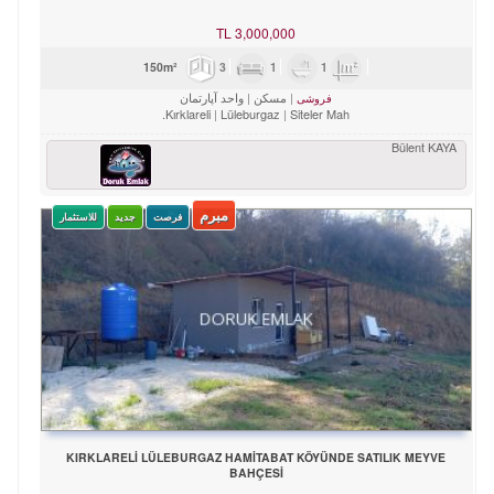
TL
3,000,000
3
1
1
150m²
مسکن
واحد آپارتمان
فروشی
Kırklareli
Lüleburgaz
Siteler Mah.
Bülent KAYA
مبرم
فرصت
جدید
للاستثمار
KIRKLARELİ LÜLEBURGAZ HAMİTABAT KÖYÜNDE SATILIK MEYVE
BAHÇESİ