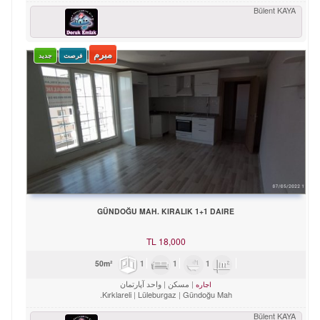
Bülent KAYA
مبرم
فرصت
جدید
GÜNDOĞU MAH. KIRALIK 1+1 DAIRE
TL
18,000
1
1
1
50m²
مسکن
واحد آپارتمان
اجاره
Kırklareli
Lüleburgaz
Gündoğu Mah.
Bülent KAYA