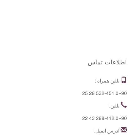
اطلاعات تماس
تلفن همراه :
0+90 532-451 28 25
تلفن:
0+90 288-412 43 22
آدرس ایمیل: