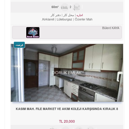
2
60m²
محل کار
دفتر کار
اجاره
Kırklareli
Lüleburgaz
Özerler Mah.
Bülent KAYA
فرصت
8 KASIM MAH. FILE MARKET VE AKIM KOLEJI KARŞISINDA KIRALIK
TL
20,000