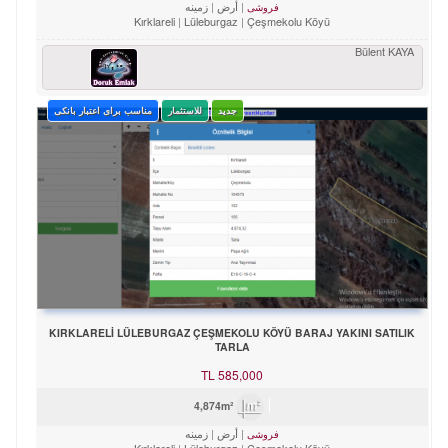
أرض
زمینه
فروشی
Kırklareli
Lüleburgaz
Çeşmekolu Köyü
Bülent KAYA
جدید
للاستثمار
مناسب برای اعتبار بانکی
KIRKLARELİ LÜLEBURGAZ ÇEŞMEKOLU KÖYÜ BARAJ YAKINI SATILIK
TARLA
TL
585,000
4,874m²
أرض
زمینه
فروشی
Kırklareli
Lüleburgaz
Çeşmekolu Köyü