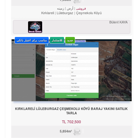
أرض
زمینه
فروشی
Kırklareli
Lüleburgaz
Çeşmekolu Köyü
Bülent KAYA
جدید
للاستثمار
مناسب برای اعتبار بانکی
KIRKLARELİ LÜLEBURGAZ ÇEŞMEKOLU KÖYÜ BARAJ YAKINI SATILIK
TARLA
TL
702,500
5,854m²