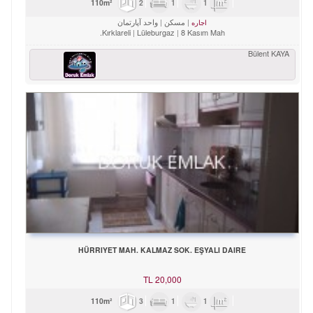
2
1
1
110m²
مسکن
واحد آپارتمان
اجاره
Kırklareli
Lüleburgaz
8 Kasım Mah.
Bülent KAYA
HÜRRIYET MAH. KALMAZ SOK. EŞYALI DAIRE
TL
20,000
3
1
1
110m²