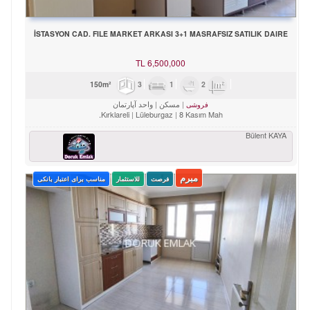
İSTASYON CAD. FILE MARKET ARKASI 3+1 MASRAFSIZ SATILIK DAIRE
TL
6,500,000
3
1
2
150m²
مسکن
واحد آپارتمان
فروشی
Kırklareli
Lüleburgaz
8 Kasım Mah.
Bülent KAYA
مبرم
فرصت
للاستثمار
مناسب برای اعتبار بانکی