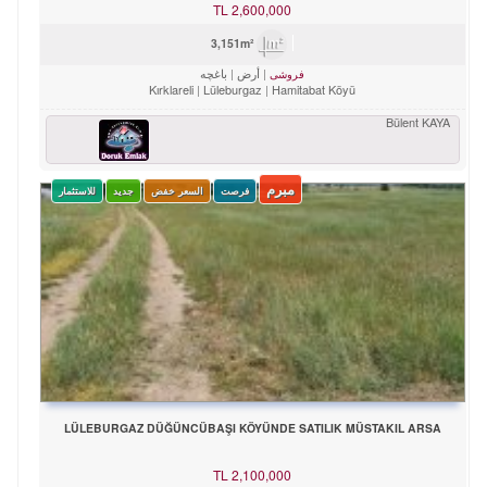
TL
2,600,000
3,151m²
أرض
باغچه
فروشی
Kırklareli
Lüleburgaz
Hamitabat Köyü
Bülent KAYA
مبرم
فرصت
السعر خفض
جدید
للاستثمار
LÜLEBURGAZ DÜĞÜNCÜBAŞI KÖYÜNDE SATILIK MÜSTAKIL ARSA
TL
2,100,000