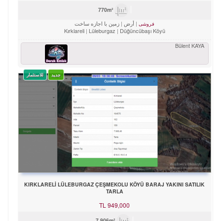
770m²
أرض
زمین با اجازه ساخت
فروشی
Kırklareli
Lüleburgaz
Düğüncübaşı Köyü
Bülent KAYA
جدید
للاستثمار
KIRKLARELİ LÜLEBURGAZ ÇEŞMEKOLU KÖYÜ BARAJ YAKINI SATILIK
TARLA
TL
949,000
7,906m²