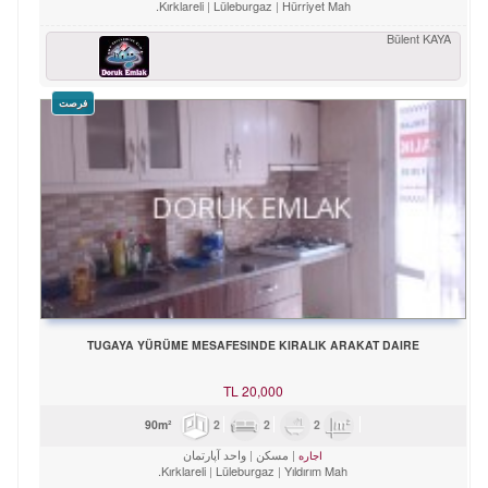
Kırklareli
Lüleburgaz
Hürriyet Mah.
Bülent KAYA
فرصت
TUGAYA YÜRÜME MESAFESINDE KIRALIK ARAKAT DAIRE
TL
20,000
2
2
2
90m²
مسکن
واحد آپارتمان
اجاره
Kırklareli
Lüleburgaz
Yıldırım Mah.