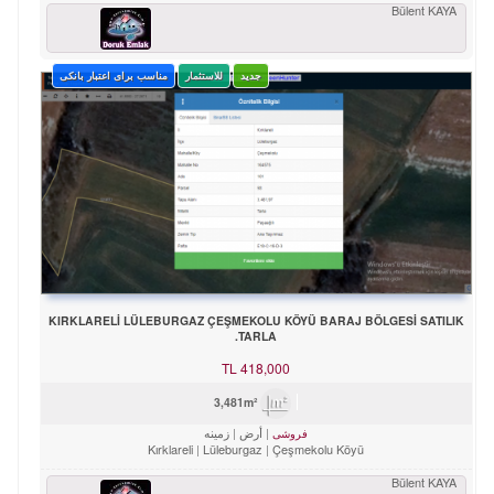
Bülent KAYA
جدید
للاستثمار
مناسب برای اعتبار بانکی
KIRKLARELİ LÜLEBURGAZ ÇEŞMEKOLU KÖYÜ BARAJ BÖLGESİ SATILIK
TARLA.
TL
418,000
3,481m²
أرض
زمینه
فروشی
Kırklareli
Lüleburgaz
Çeşmekolu Köyü
Bülent KAYA