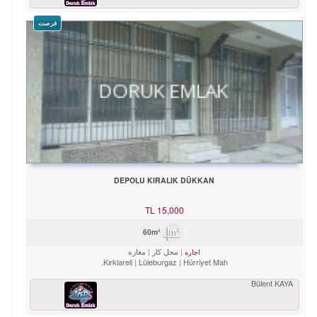
فرصت
DEPOLU KIRALIK DÜKKAN
TL
15,000
60m²
محل کار
مغازه
اجاره
Kırklareli
Lüleburgaz
Hürriyet Mah.
Bülent KAYA