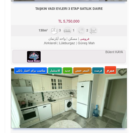
TAŞKIN VADI EVLERI 3 ETAP SATILIK DAIRE
TL
5,750,000
3
1
2
130m²
مسکن
واحد آپارتمان
فروشی
Kırklareli
Lüleburgaz
Güneş Mah.
Bülent KAYA
مبرم
فرصت
السعر خفض
جدید
للاستثمار
مناسب برای اعتبار بانکی