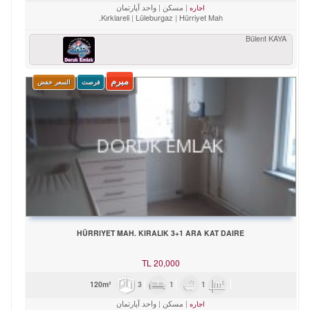
مسکن
واحد آپارتمان
اجاره
Kırklareli
Lüleburgaz
Hürriyet Mah.
Bülent KAYA
مبرم
فرصت
السعر خفض
HÜRRIYET MAH. KIRALIK 3+1 ARA KAT DAIRE
TL
20,000
3
1
1
120m²
مسکن
واحد آپارتمان
اجاره