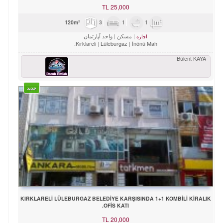
TL
25,000
3
1
1
120m²
مسکن
واحد آپارتمان
اجاره
Kırklareli
Lüleburgaz
İnönü Mah.
Bülent KAYA
جدید
KIRKLARELİ LÜLEBURGAZ BELEDİYE KARŞISINDA 1+1 KOMBİLİ KİRALIK
OFİS KATI.
TL
20,000