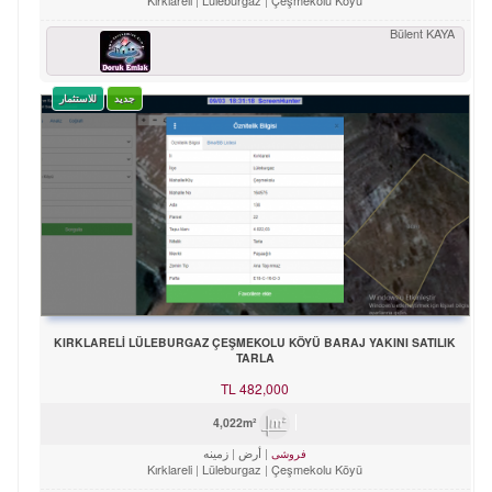
Bülent KAYA
جدید
للاستثمار
KIRKLARELİ LÜLEBURGAZ ÇEŞMEKOLU KÖYÜ BARAJ YAKINI SATILIK
TARLA
TL
482,000
4,022m²
أرض
زمینه
فروشی
Kırklareli
Lüleburgaz
Çeşmekolu Köyü