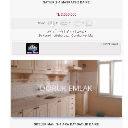
SATILIK 2+1 MASRAFSIZ DAIRE
TL
3,650,000
2
1
1
95m²
مسکن
واحد آپارتمان
فروشی
Kırklareli
Lüleburgaz
Cumhuriyet Mah.
Bülent KAYA
SITELER MAH. 3+1 ARA KAT SATILIK DAIRE