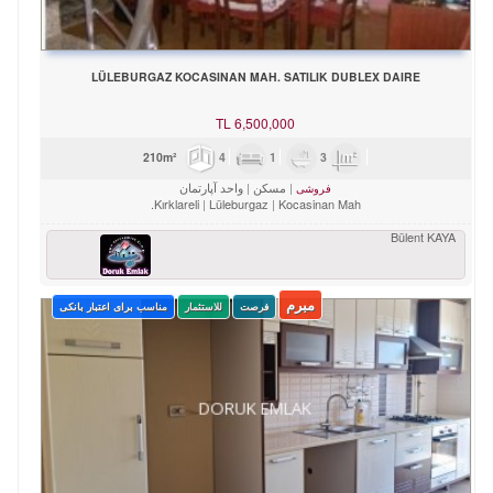
LÜLEBURGAZ KOCASINAN MAH. SATILIK DUBLEX DAIRE
TL
6,500,000
4
1
3
210m²
مسکن
واحد آپارتمان
فروشی
Kırklareli
Lüleburgaz
Kocasinan Mah.
Bülent KAYA
مبرم
فرصت
للاستثمار
مناسب برای اعتبار بانکی