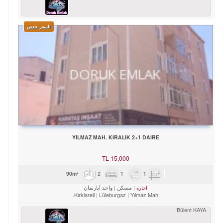
السعر خفض
YILMAZ MAH. KIRALIK 2+1 DAIRE
TL
15,000
2
1
1
90m²
مسکن
واحد آپارتمان
اجاره
Kırklareli
Lüleburgaz
Yılmaz Mah.
Bülent KAYA