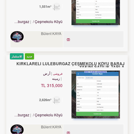
1,551m²
Turkey Kırklareli / Lüleburgaz
/ Çeşmekolu Köyü
Bülent KAYA
جدید
للاستثمار
KIRKLARELİ LÜLEBURGAZ ÇEŞMEKOLU KÖYÜ BARAJ
YAKINI SATILIK TARLA
أرض
فروشی
زمینه
315,000 TL
2,626m²
Turkey Kırklareli / Lüleburgaz
/ Çeşmekolu Köyü
Bülent KAYA