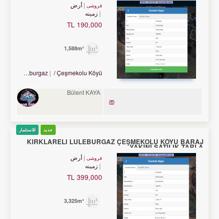
أرض
فروشی
زمینه
190,000 TL
1,588m²
Turkey Kırklareli / Lüleburgaz
/ Çeşmekolu Köyü
Bülent KAYA
جدید
للاستثمار
KIRKLARELİ LÜLEBURGAZ ÇEŞMEKOLU KÖYÜ BARAJ
YAKINI SATILIK TARLA
أرض
فروشی
زمینه
399,000 TL
3,325m²