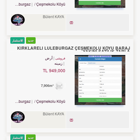
Turkey Kırklareli / Lüleburgaz
/ Çeşmekolu Köyü
Bülent KAYA
جدید
للاستثمار
KIRKLARELİ LÜLEBURGAZ ÇEŞMEKOLU KÖYÜ BARAJ
YAKINI SATILIK TARLA
أرض
فروشی
زمینه
949,000 TL
7,906m²
Turkey Kırklareli / Lüleburgaz
/ Çeşmekolu Köyü
Bülent KAYA
جدید
للاستثمار