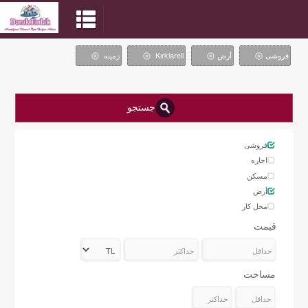
فروشی
أرض
Kırklareli
زمینه
جستجو
فروشی
اجاره
مسکن
أرض
محل کار
قیمت
مساحت