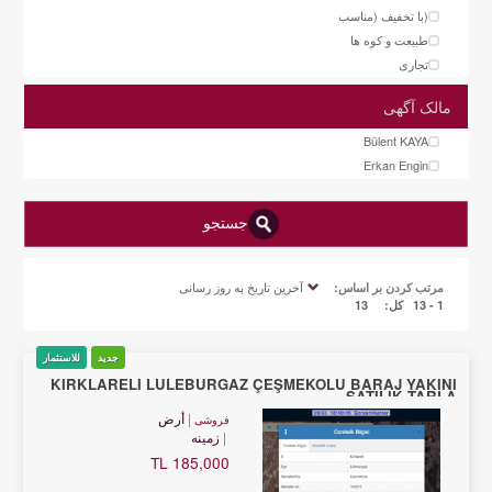
(با تخفیف (مناسب
طبیعت و کوه ها
تجاری
مالک آگهی
Bülent KAYA
Erkan Engin
جستجو
آخرین تاریخ به روز رسانی
مرتب کردن بر اساس:
1 - 13
کل:
13
جدید
للاستثمار
KIRKLARELİ LÜLEBURGAZ ÇEŞMEKOLU BARAJ YAKINI
SATILIK TARLA
أرض
فروشی
زمینه
185,000 TL