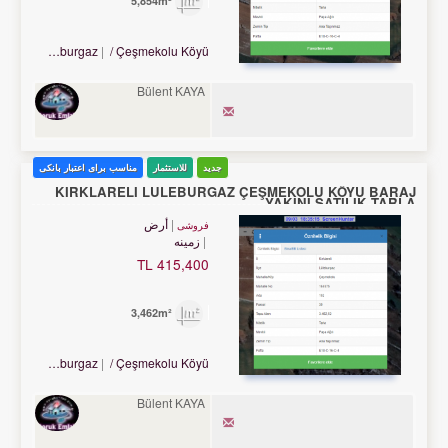
5,854m²
Turkey Kırklareli / Lüleburgaz
/ Çeşmekolu Köyü
Bülent KAYA
جدید
للاستثمار
مناسب برای اعتبار بانکی
KIRKLARELİ LÜLEBURGAZ ÇEŞMEKOLU KÖYÜ BARAJ
YAKINI SATILIK TARLA
أرض
فروشی
زمینه
415,400 TL
3,462m²
Turkey Kırklareli / Lüleburgaz
/ Çeşmekolu Köyü
Bülent KAYA