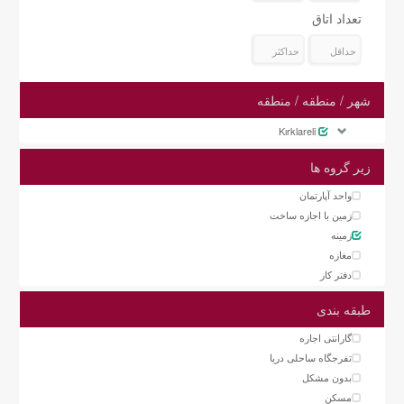
تعداد اتاق
شهر / منطقه / منطقه
Kırklareli
زیر گروه ها
واحد آپارتمان
زمین با اجازه ساخت
زمینه
مغازه
دفتر کار
طبقه بندی
گارانتی اجاره
تفرجگاه ساحلی دریا
بدون مشکل
مسکن