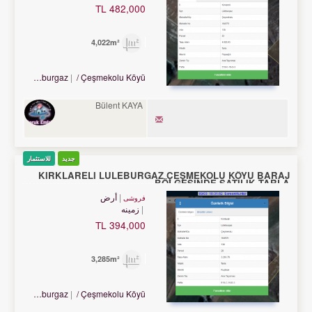
482,000 TL
4,022m²
Turkey Kırklareli / Lüleburgaz
/ Çeşmekolu Köyü
Bülent KAYA
جدید
للاستثمار
KIRKLARELİ LÜLEBURGAZ ÇEŞMEKOLU KÖYÜ BARAJ
BÖLGESİNDE SATILIK TARLA.
أرض
فروشی
زمینه
394,000 TL
3,285m²
Turkey Kırklareli / Lüleburgaz
/ Çeşmekolu Köyü