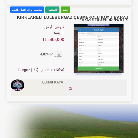
جدید
للاستثمار
مناسب برای اعتبار بانکی
KIRKLARELİ LÜLEBURGAZ ÇEŞMEKOLU KÖYÜ BARAJ
YAKINI SATILIK TARLA
أرض
فروشی
زمینه
585,000 TL
4,874m²
Turkey Kırklareli / Lüleburgaz
/ Çeşmekolu Köyü
Bülent KAYA