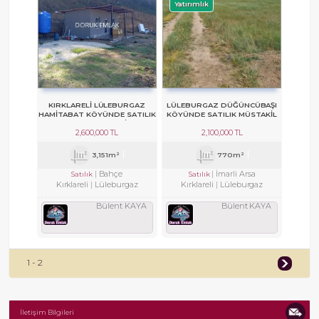
Yatırımlık
KIRKLARELİ LÜLEBURGAZ
LÜLEBURGAZ DÜĞÜNCÜBAŞI
HAMİTABAT KÖYÜNDE SATILIK
KÖYÜNDE SATILIK MÜSTAKIL
MEYVE BAHÇESİ
ARSA
2,600,000 TL
2,100,000 TL
3,151m²
770m²
Bahçe
İmarli Arsa
Satılık
Satılık
Kırklareli
Lüleburgaz
Kırklareli
Lüleburgaz
Bülent KAYA
Bülent KAYA
1 - 2
İletişim Bilgileri