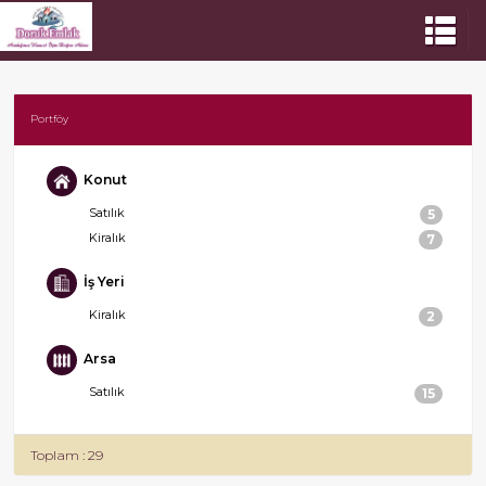
Portföy
Konut
Satılık
5
Kiralık
7
İş Yeri
Kiralık
2
Arsa
Satılık
15
Toplam : 29