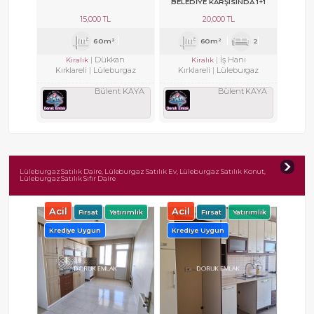
BELEDİYE KARŞISINDA 1+1
KOMBİLİ KİRALIK OFİS KATI.
15,000 TL
20,000 TL
60m²
60m²
2
Dükkan
İş Hanı
Kiralık
Kiralık
Kırklareli
Lüleburgaz
Kırklareli
Lüleburgaz
Bülent KAYA
Bülent KAYA
Lüleburgaz Satılık Daire, Lüleburgaz Satılık Ev, Lüleburgaz Satılık Konut,
Lüleburgaz Satılık Sıfır Daire
Acil
Acil
Fırsat
Yatırımlık
Fırsat
Yatırımlık
Krediye Uygun
Krediye Uygun