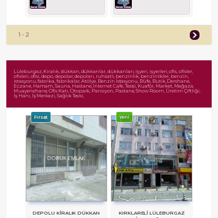
1 - 2
Lüleburgaz, Kiralık, dükkan, dükkanlar, dükkanları, işyeri, işyerleri, ofis, ofisler,
ofisleri, ofisi, depo, depolar, depoları, ruhsatlı, benzinlik, benzinlikler, benzin,
istasyonu, fabrika, fabrikalar, Atölye, Benzin İstasyonu, Büfe, Butik, Dershane,
Eczane, Hamam, Sauna, Hastane, İnternet Cafe, Tesisi, Kuaför, Market, Mağaza,
Muayenehane, Ofis Katı, Otopark, Pansiyon, Pastane, Show Room, Üretim Çiftliği,
İş Hanı, İş Merkezi, Sağlık Tesisi,
Fırsat
Yeni
DEPOLU KIRALIK DÜKKAN
KIRKLARELİ LÜLEBURGAZ