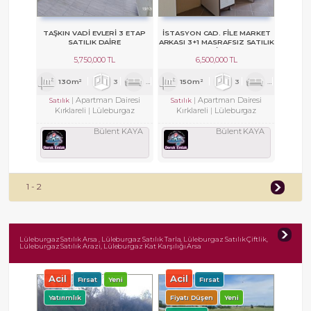
TAŞKIN VADI EVLERI 3 ETAP
İSTASYON CAD. FILE MARKET
SATILIK DAIRE
ARKASI 3+1 MASRAFSIZ SATILIK
DAIRE
5,750,000 TL
6,500,000 TL
130m²
3
1
2
150m²
3
1
2
Apartman Dairesi
Apartman Dairesi
Satılık
Satılık
Kırklareli
Lüleburgaz
Kırklareli
Lüleburgaz
Bülent KAYA
Bülent KAYA
1 - 2
Lüleburgaz Satılık Arsa , Lüleburgaz Satılık Tarla, Lüleburgaz Satılık Çiftlik,
Lüleburgaz Satılık Arazi, Lüleburgaz Kat Karşılığı Arsa
Acil
Acil
Fırsat
Yeni
Fırsat
Yatırımlık
Fiyatı Düşen
Yeni