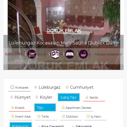
az Kocasinan Mah. Satılık Dublex Daire
3,650,000 TL
210m²
4
1
3
Türkiye Kırklareli /
Lüleburgaz
/ Cumhuriyet
Lüleburgaz
Cumhuriyet
Kırklareli
Hürriyet
Köyler
Satış Tipi:
Satılık
Tipi:
Kiralık
Apartman Dairesi
İmarli Arsa
Tarla
Dükkan
İş Hanı
Kategori:
Kira Garantili
Yatırımlık