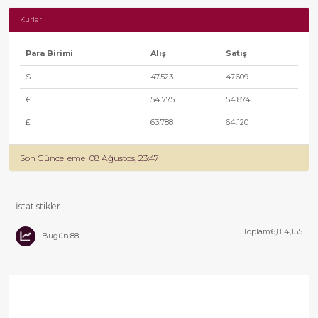
Kurlar
Para Birimi
Alış
Satış
$
47.523
47.609
€
54.775
54.874
£
63.788
64.120
Son Güncelleme
08 Ağustos, 23:47
İstatistikler
Toplam:6,814,155
Bugün:88