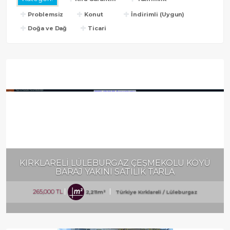
Problemsiz
Konut
İndirimli (Uygun)
Doğa ve Dağ
Ticari
RKLARELİ LÜLEBURGAZ ÇEŞMEKOLU KÖYÜ
KIRKL
BARAJ YAKINI SATILIK TARLA
265,000 TL
315,0
2,211m²
Türkiye Kırklareli / Lüleburgaz