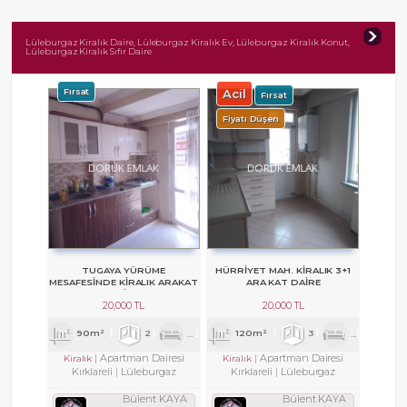
Lüleburgaz Kiralık Daire, Lüleburgaz Kiralık Ev, Lüleburgaz Kiralık Konut,
Lüleburgaz Kiralık Sıfır Daire
Fırsat
Acil
Fırsat
Fiyatı Düşen
TUGAYA YÜRÜME
HÜRRIYET MAH. KIRALIK 3+1
MESAFESINDE KIRALIK ARAKAT
ARA KAT DAIRE
DAIRE
20,000 TL
20,000 TL
90m²
2
2
2
120m²
3
1
1
Apartman Dairesi
Apartman Dairesi
Kiralık
Kiralık
Kırklareli
Lüleburgaz
Kırklareli
Lüleburgaz
Bülent KAYA
Bülent KAYA