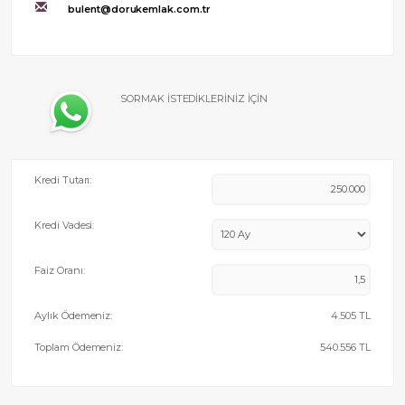
bulent@dorukemlak.com.tr
SORMAK İSTEDİKLERİNİZ İÇİN
Kredi Tutarı:
Kredi Vadesi:
Faiz Oranı:
Aylık Ödemeniz:
4.505
TL
Toplam Ödemeniz:
540.556
TL