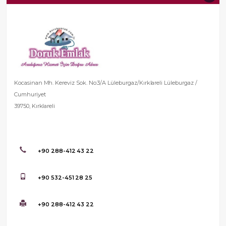
Kocasinan Mh. Kereviz Sok. No:3/A Lüleburgaz/Kırklareli Lüleburgaz /
Cumhuriyet
39750, Kırklareli
+90 288-412 43 22
+90 532-451 28 25
+90 288-412 43 22