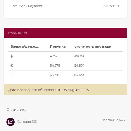
Total Back Payment:
540.556
TL
Курсы валют
Валюта/ден.ед.
Покупка
стоимость продажи
$
47.523
47.609
€
54.775
54.874
£
63.788
64.120
Дата последнего обновления
08 August, 11:48
Статистика
Всего:6,813,463
Сегодня:723