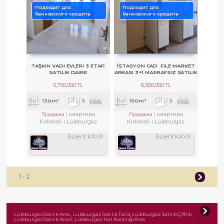
Подходит для
Подходит для
банковского кредита
банковского кредита
TAŞKIN VADI EVLERI 3 ETAP
İSTASYON CAD. FILE MARKET
SATILIK DAIRE
ARKASI 3+1 MASRAFSIZ SATILIK
DAIRE
5,750,000 TL
6,500,000 TL
130m²
3
1
2
150m²
3
1
2
квартира
квартира
Продажа
Продажа
Kırklareli
Lüleburgaz
Kırklareli
Lüleburgaz
Bülent KAYA
Bülent KAYA
1 - 2
Lüleburgaz Satılık Arsa , Lüleburgaz Satılık Tarla, Lüleburgaz Satılık Çiftlik,
Lüleburgaz Satılık Arazi, Lüleburgaz Kat Karşılığı Arsa