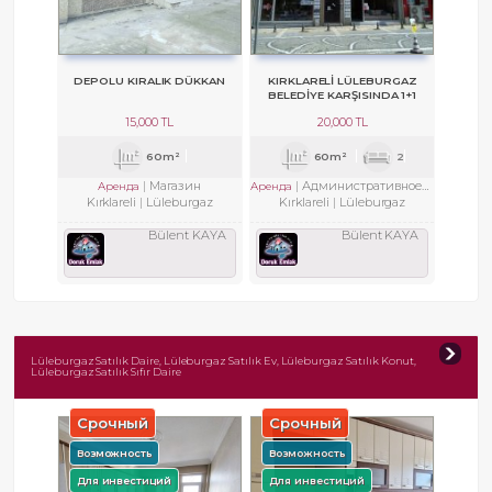
DEPOLU KIRALIK DÜKKAN
KIRKLARELİ LÜLEBURGAZ
BELEDİYE KARŞISINDA 1+1
KOMBİLİ KİRALIK OFİS KATI.
15,000 TL
20,000 TL
60m²
60m²
2
Магазин
Административное/офисное здание
Аренда
Аренда
Kırklareli
Lüleburgaz
Kırklareli
Lüleburgaz
Bülent KAYA
Bülent KAYA
Lüleburgaz Satılık Daire, Lüleburgaz Satılık Ev, Lüleburgaz Satılık Konut,
Lüleburgaz Satılık Sıfır Daire
Срочный
Срочный
Возможность
Возможность
Для инвестиций
Для инвестиций