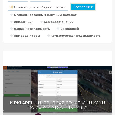
Категория:
Административное/офисное здание
С гарантированным рентным доходом
Инвестиции
Без обременений
Жилая недвижимость
Со скидкой
Природа и горы
Коммерческая недвижимость
IRKLARELİ LÜLEBURGAZ ÇEŞMEKOLU KÖYÜ
KIR
BARAJ YAKINI SATILIK TARLA