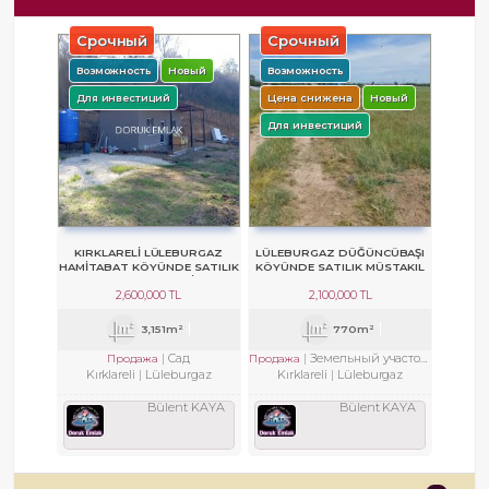
Срочный
Срочный
Возможность
Новый
Возможность
Для инвестиций
Цена снижена
Новый
Для инвестиций
KIRKLARELİ LÜLEBURGAZ
LÜLEBURGAZ DÜĞÜNCÜBAŞI
HAMİTABAT KÖYÜNDE SATILIK
KÖYÜNDE SATILIK MÜSTAKIL
MEYVE BAHÇESİ
ARSA
2,600,000 TL
2,100,000 TL
3,151m²
770m²
Сад
Земельный участок с разрешением на строительство
Продажа
Продажа
Kırklareli
Lüleburgaz
Kırklareli
Lüleburgaz
Bülent KAYA
Bülent KAYA