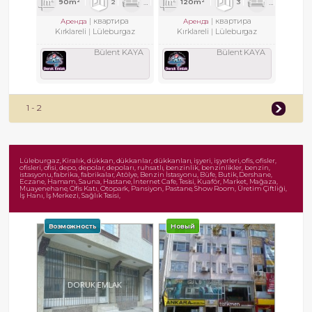
90m²
2
2
2
120m²
3
1
1
квартира
квартира
Аренда
Аренда
Kırklareli
Lüleburgaz
Kırklareli
Lüleburgaz
Bülent KAYA
Bülent KAYA
1 - 2
Lüleburgaz, Kiralık, dükkan, dükkanlar, dükkanları, işyeri, işyerleri, ofis, ofisler,
ofisleri, ofisi, depo, depolar, depoları, ruhsatlı, benzinlik, benzinlikler, benzin,
istasyonu, fabrika, fabrikalar, Atölye, Benzin İstasyonu, Büfe, Butik, Dershane,
Eczane, Hamam, Sauna, Hastane, İnternet Cafe, Tesisi, Kuaför, Market, Mağaza,
Muayenehane, Ofis Katı, Otopark, Pansiyon, Pastane, Show Room, Üretim Çiftliği,
İş Hanı, İş Merkezi, Sağlık Tesisi,
Возможность
Новый