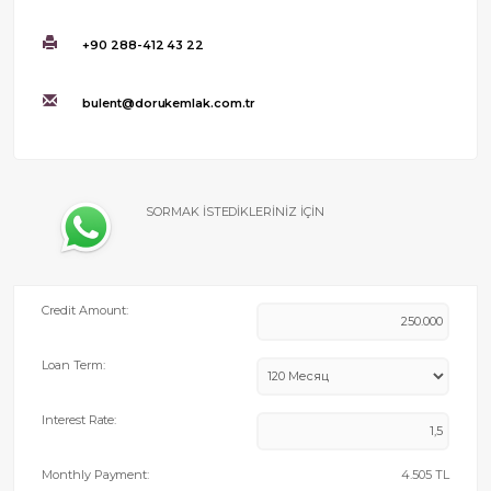
+90 288-412 43 22
bulent@dorukemlak.com.tr
SORMAK İSTEDİKLERİNİZ İÇİN
Credit Amount:
Loan Term:
Interest Rate:
Monthly Payment:
4.505
TL