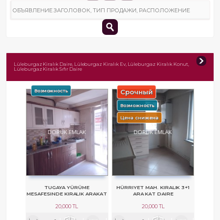
Lüleburgaz Kiralık Daire, Lüleburgaz Kiralık Ev, Lüleburgaz Kiralık Konut,
Lüleburgaz Kiralık Sıfır Daire
Возможность
Срочный
Возможность
Цена снижена
TUGAYA YÜRÜME
HÜRRIYET MAH. KIRALIK 3+1
MESAFESINDE KIRALIK ARAKAT
ARA KAT DAIRE
DAIRE
20,000 TL
20,000 TL