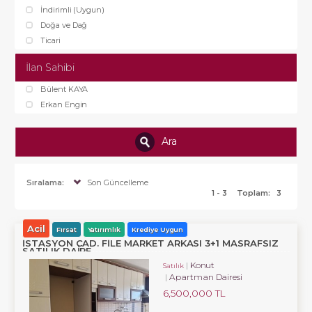
İndirimli (Uygun)
Doğa ve Dağ
Ticari
İlan Sahibi
Bülent KAYA
Erkan Engin
Ara
Sıralama:
Son Güncelleme
1 - 3
Toplam:
3
Acil
Fırsat
Yatırımlık
Krediye Uygun
İSTASYON CAD. FILE MARKET ARKASI 3+1 MASRAFSIZ
SATILIK DAIRE
Konut
Satılık
Apartman Dairesi
6,500,000 TL