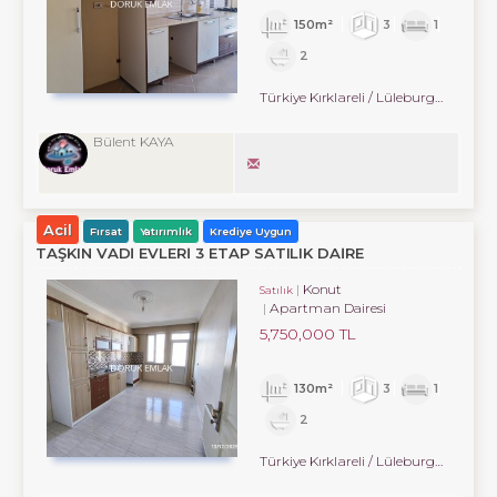
150m²
3
1
2
Türkiye Kırklareli / Lüleburgaz
/ Hürri
Bülent KAYA
Acil
Fırsat
Yatırımlık
Krediye Uygun
TAŞKIN VADI EVLERI 3 ETAP SATILIK DAIRE
Konut
Satılık
Apartman Dairesi
5,750,000 TL
130m²
3
1
2
Türkiye Kırklareli / Lüleburgaz
/ Cumh