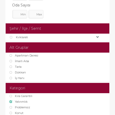
Oda Sayısı
Şehir / İlçe / Semt
Kırklareli
Alt Gruplar
Apartman Dairesi
İmarli Arsa
Tarla
Dükkan
İş Hanı
Kategori
Kira Garantili
Yatırımlık
Problemsiz
Konut