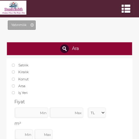
Yatırımlık
Ara
Satılık
Kiralık
Konut
Arsa
İş Yeri
Fiyat
m²