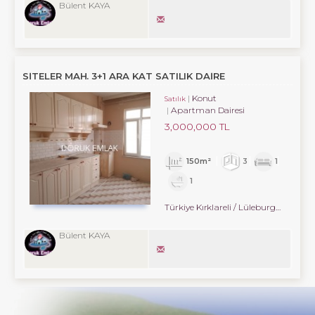
Bülent KAYA
SITELER MAH. 3+1 ARA KAT SATILIK DAIRE
Konut
Satılık
Apartman Dairesi
3,000,000 TL
150m²
3
1
1
Türkiye Kırklareli / Lüleburgaz
/ Hürri
Bülent KAYA